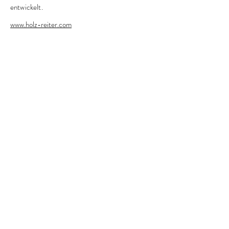
entwickelt.
www.holz-reiter.com
Previous Work
Next Work
© 2025 by Anja Hutter Grafikdesign | St. Michael
im Lungau | Salzburg |
anja@hutter.at